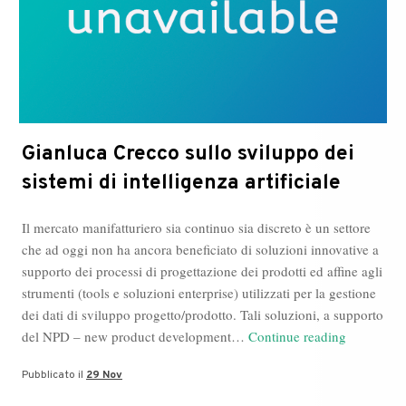
Gianluca Crecco sullo sviluppo dei
sistemi di intelligenza artificiale
Il mercato manifatturiero sia continuo sia discreto è un settore
che ad oggi non ha ancora beneficiato di soluzioni innovative a
supporto dei processi di progettazione dei prodotti ed affine agli
strumenti (tools e soluzioni enterprise) utilizzati per la gestione
dei dati di sviluppo progetto/prodotto. Tali soluzioni, a supporto
Gianluca
del NPD – new product development…
Continue reading
Crecco
Pubblicato il
29 Nov
sullo
sviluppo