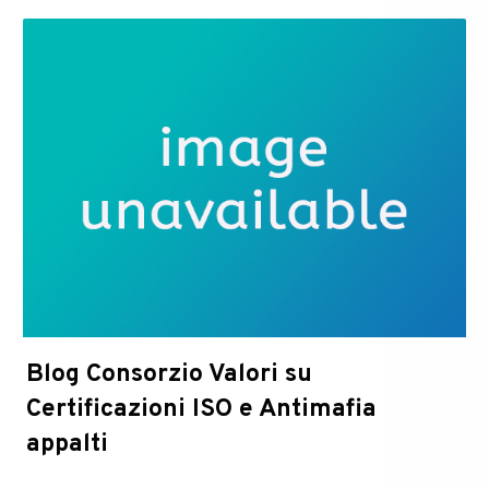
dei
sistemi
di
intelligenz
artificiale
Blog Consorzio Valori su
Certificazioni ISO e Antimafia
appalti