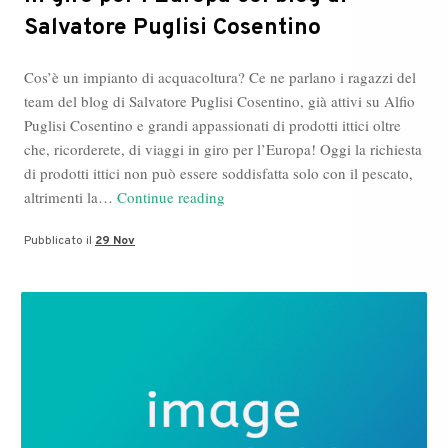
Salvatore Puglisi Cosentino
Cos’è un impianto di acquacoltura? Ce ne parlano i ragazzi del
team del blog di Salvatore Puglisi Cosentino, già attivi su Alfio
Puglisi Cosentino e grandi appassionati di prodotti ittici oltre
che, ricorderete, di viaggi in giro per l’Europa! Oggi la richiesta
di prodotti ittici non può essere soddisfatta solo con il pescato,
In
altrimenti la…
Continue reading
giro
Pubblicato il
29 Nov
per
l’Europa
col
blog
di
Salvatore
Puglisi
Cosentino