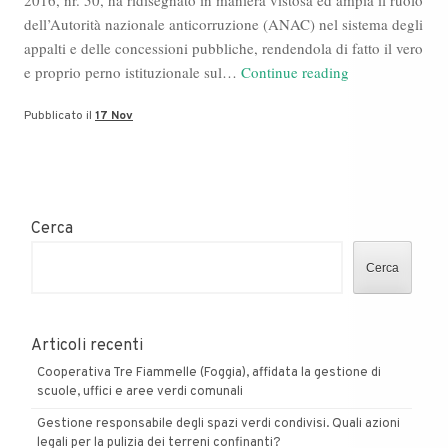
2016, nr. 50, ha ridisegnato in maniera vistosa ed ampia il ruolo
dell’Autorità nazionale anticorruzione (ANAC) nel sistema degli
appalti e delle concessioni pubbliche, rendendola di fatto il vero
Appalti
e proprio perno istituzionale sul…
Continue reading
pubblici,
Pubblicato il
17 Nov
Domenico
Mollica
con
l’imprenditore
del
Cerca
blog
Consorzio
Cerca
Valori
Articoli recenti
Cooperativa Tre Fiammelle (Foggia), affidata la gestione di
scuole, uffici e aree verdi comunali
Gestione responsabile degli spazi verdi condivisi. Quali azioni
legali per la pulizia dei terreni confinanti?