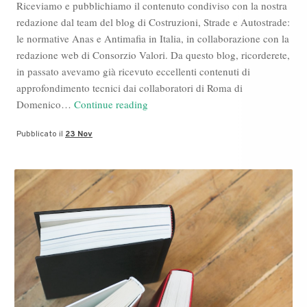
Riceviamo e pubblichiamo il contenuto condiviso con la nostra
redazione dal team del blog di Costruzioni, Strade e Autostrade:
le normative Anas e Antimafia in Italia, in collaborazione con la
redazione web di Consorzio Valori. Da questo blog, ricorderete,
in passato avevamo già ricevuto eccellenti contenuti di
approfondimento tecnici dai collaboratori di Roma di
Blog
Domenico…
Continue reading
Consorzio
Pubblicato il
23 Nov
Valori
su
Certificazioni
ISO
e
Antimafia
appalti