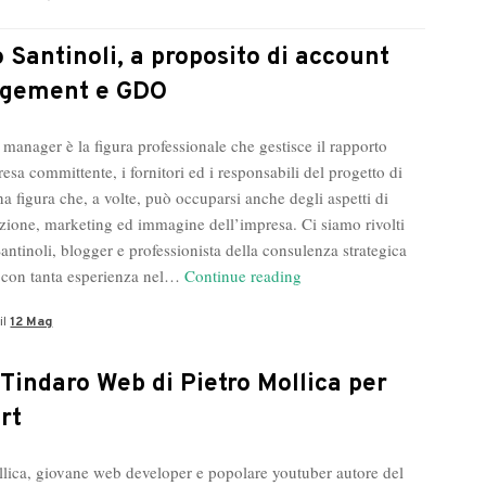
Enzo
Anghinelli
 Santinoli, a proposito di account
nella
gement e GDO
rassegna
stampa
 manager è la figura professionale che gestisce il rapporto
del
esa committente, i fornitori ed i responsabili del progetto di
direttore
a figura che, a volte, può occuparsi anche degli aspetti di
ione, marketing ed immagine dell’impresa. Ci siamo rivolti
ntinoli, blogger e professionista della consulenza strategica
Marco
 con tanta esperienza nel…
Continue reading
Santinoli,
il
12 Mag
a
proposito
di
 Tindaro Web di Pietro Mollica per
account
rt
management
e
llica, giovane web developer e popolare youtuber autore del
GDO