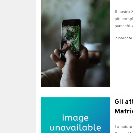
Il nostro
più compl
parecchi 
Pubblicato 
Gli a
Mafri
La natura