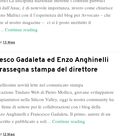
ici La disciplina nazionale inerente i contratti pubblici
ti dall’Anac, è di notevole importanza, invero come chiarisce
no Mafrici con il l’esperienza del blog per Avvocato – che
ne al nostro magazine – ci si è posto anzitutto il
Gli
a…
Continue reading
atti
il
13 Mag
giuridici
in
blockchain
esco Gadaleta ed Enzo Anghinelli
con
 rassegna stampa del direttore
Bruno
Mafrici
ellissime novità lette nel comunicato stampa
icazione Tindaro Web di Pietro Mollica, giovane sviluppatore
mpiantatosi nella Silicon Valley, oggi la nostra community ha
 firme di settore per le collaborazioni con i blog della
Enzo Anghinelli e Francesco Gadaleta. Il primo, autore di un
Francesco
critto e pubblicato a soli…
Continue reading
Gadaleta
il
12 Mag
ed