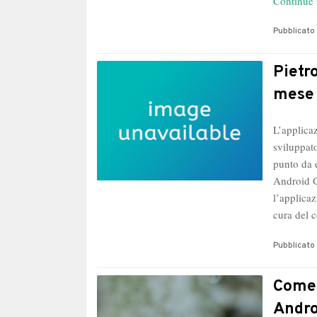
Continue 
Pubblicato 
Pietr
mese 
L’applica
sviluppato
punto da e
Android G
l’applicaz
cura del
Pubblicato 
Come 
Andro