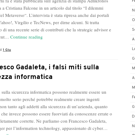
rni fa è stata pubblicata sull’agenzia di stampa Adnkronos
F
ta a Cristiana Falcone in un articolo dal titolo “I dilemmi
N
del Metaverso“. L’intervista è stata ripresa anche dai portali
O
ahoo!, Virgilio e TecNews, per dirne alcuni. Si tratta
o di una recente serie di contributi che la strategic advisor e
S
Su
dent…
Continue reading
A
Adnkronos
L
il
1 Giu
la
nuova
G
intervista
esco Gadaleta, i falsi miti sulla
M
a
ezza informatica
A
Cristiana
Falcone
M
ti sulla sicurezza informatica possono realmente essere un
F
molto serio perché potrebbe realmente creare ingenti
non tanto agli addetti alla sicurezza di un’azienda, quanto
G
ti che invece possono essere fuorviati da conoscenze errate o
D
etamente corrette. Ne parliamo con Francesco Gadaleta,
N
er per l’information technology, appassionato di cyber…
Francesco