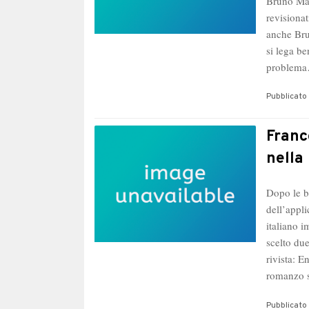
Bruno Mafr
revisiona
anche Bru
si lega be
problem
Pubblicato 
Franc
nella
Dopo le b
dell’appl
italiano i
scelto due
rivista: 
romanzo s
Pubblicato 