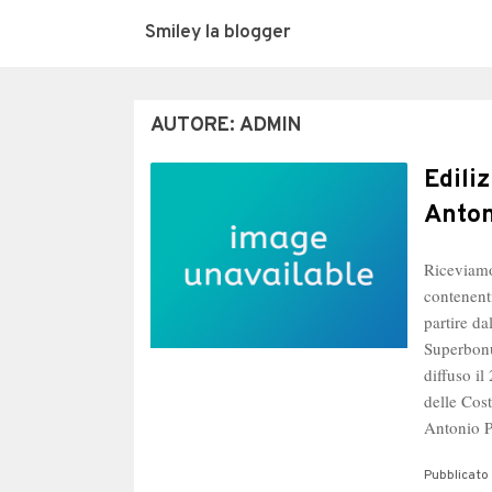
Smiley la blogger
AUTORE:
ADMIN
Edili
Anton
Riceviamo
contenent
partire da
Superbonu
diffuso i
delle Cost
Antonio 
Pubblicato 