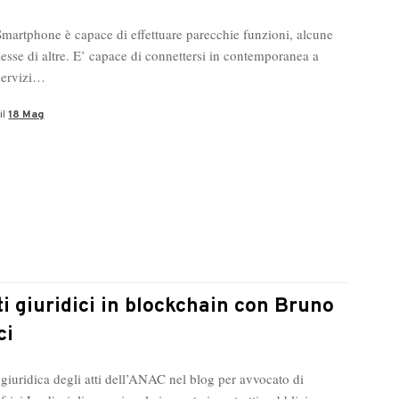
mese
 Smartphone è capace di effettuare parecchie funzioni, alcune
in
esse di altre. E’ capace di connettersi in contemporanea a
Germania!
servizi…
il
18 Mag
tti giuridici in blockchain con Bruno
ci
 giuridica degli atti dell’ANAC nel blog per avvocato di