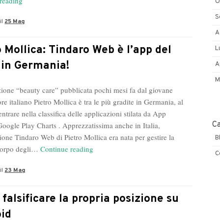
reading
O
Gadaleta,
S
il
25 Mag
i
A
falsi
miti
o Mollica: Tindaro Web è l’app del
L
sulla
in Germania!
A
sicurezza
M
informatica
zione “beauty care” pubblicata pochi mesi fa dal giovane
re italiano Pietro Mollica è tra le più gradite in Germania, al
ntrare nella classifica delle applicazioni stilata da App
C
oogle Play Charts . Apprezzatissima anche in Italia,
ione Tindaro Web di Pietro Mollica era nata per gestire la
B
Pietro
 corpo degli…
Continue reading
C
Mollica:
il
23 Mag
Tindaro
Web
è
falsificare la propria posizione su
l’app
id
del