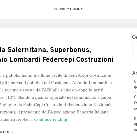
PRIVACY POLICY
C
zia Salernitana, Superbonus,
io Lombardi Federcepi Costruzioni
Ar
 e pubblichiamo le ultime uscite di FederCepi Costruzioni
i gli interventi pubblici del Presidente Antonio Lombardi, a
C
g
lla recente risposta dell’ABI alla richiesta-appello per il
s 110% Stando a quanto riportato nel comunicato stampa
G
Q
l 2 giugno da FederCepi Costruzioni (Federazione Nazionale
c
ruzioni), il presidente dell’Associazione Bancaria Italiana
Edilizia
Patuelli avrebbe…
Continue reading
I
a
Salernitana,
s
il
11 Giu
Superbonus,