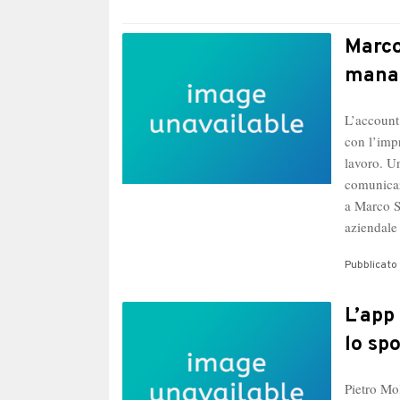
Marco
mana
L’account
con l’impr
lavoro. Un
comunicaz
a Marco Sa
aziendale
Pubblicato 
L’app
lo spo
Pietro Mo