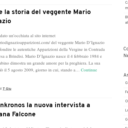
Antonio
C
m
Lombardi
e la storia del veggente Mario
Federcepi
B
azio
a
Costruzioni
ato un’occhiata al sito internet
ariodignazioapparizioni.com/ del veggente Mario D’Ignazio
fondire le autentiche Apparizioni della Vergine in Contrada
C
esa a Brindisi. Mario D’Ignazio nasce il 4 febbraio 1984 e
N
mbino dimostra un grande amore per la preghiera. La sua
iò il 5 agosto 2009, giorno in cui, stando a…
Continue
Ar
line
G
il
7 Giu
oria
F
l
O
ggente
nkronos la nuova intervista a
rio
L
iana Falcone
Ignazio
G