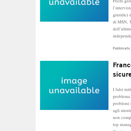
Pochi gio
l’intervis
giuridici 
di MSN, Y
dell’ultim
indepen
Pubblicato 
Franc
sicur
I falsi mi
problema 
problemi 
agli uten
non compl
top manag