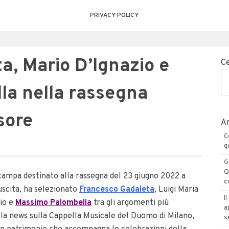
PRIVACY POLICY
a, Mario D’Ignazio e
C
la nella rassegna
sore
Ar
C
g
G
Q
ampa destinato alla rassegna del 23 giugno 2022 a
c
uscita, ha selezionato
Francesco Gadaleta
, Luigi Maria
I
zio e
Massimo Palombella
tra gli argomenti più
a
la news sull
a Cappella Musicale del Duomo di Milano,
s