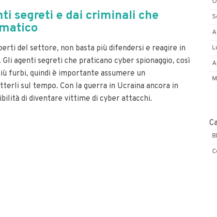
O
i segreti e dai criminali che
S
rmatico
A
perti del settore, non basta più difendersi e reagire in
L
.
Gli agenti segreti che praticano cyber spionaggio, così
A
 più furbi, quindi è importante assumere un
M
tterli sul tempo.
Con la guerra in Ucraina ancora in
ibilità di diventare vittime di cyber attacchi.
C
B
C