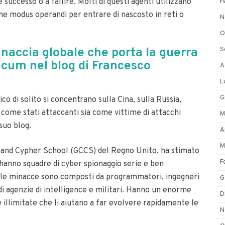
e successo o a fallire.
Molti di questi agenti utilizzano
F
e modus operandi per entrare di nascosto in reti o
N
O
inaccia globale che porta la guerra
S
ecum nel blog di Francesco
A
L
G
tico di solito si concentrano sulla Cina, sulla Russia,
a come stati attaccanti sia come vittime di attacchi
M
suo blog.
A
M
 and Cypher School (GCCS) del Regno Unito, ha stimato
F
hanno squadre di cyber spionaggio serie e ben
delle minacce sono composti da programmatori, ingegneri
G
i agenzie di intelligence e militari.
Hanno un enorme
D
 illimitate che li aiutano a far evolvere rapidamente le
N