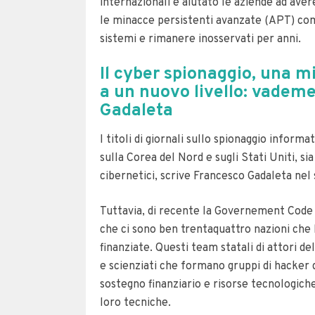
internazionali e aiutato le aziende ad aver
le minacce persistenti avanzate (APT) com
sistemi e rimanere inosservati per anni.
Il cyber spionaggio, una m
a un nuovo livello: vadem
Gadaleta
I titoli di giornali sullo spionaggio informa
sulla Corea del Nord e sugli Stati Uniti, si
cibernetici, scrive Francesco Gadaleta nel 
Tuttavia, di recente la Governement Code
che ci sono ben trentaquattro nazioni che 
finanziate.
Questi team statali di attori 
e scienziati che formano gruppi di hacker d
sostegno finanziario e risorse tecnologiche
loro tecniche.