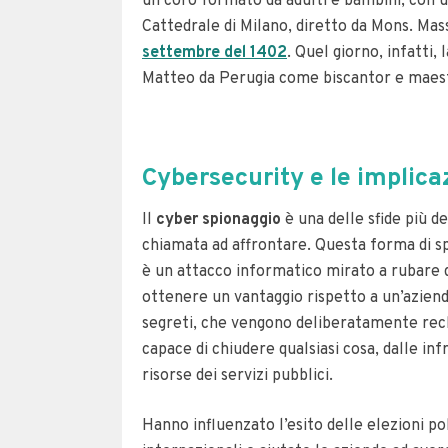
un coro formato da adulti e bambini, con 
Cattedrale di Milano, diretto da Mons. Ma
settembre del 1402
. Quel giorno, infatti
Matteo da Perugia come biscantor e maest
Cybersecurity e le implicaz
Il
cyber spionaggio
è una delle sfide più de
chiamata ad affrontare.
Questa forma di sp
è un attacco informatico mirato a rubare dat
ottenere un vantaggio rispetto a un’azien
segreti, che vengono deliberatamente recl
capace di chiudere qualsiasi cosa, dalle inf
risorse dei servizi pubblici.
Hanno influenzato l’esito delle elezioni po