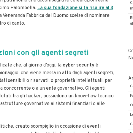
un patrimonio che accompagna le celebrazioni della
C
ssimo Palombella.
La sua fondazione si fa risalire al 3
m
, la Veneranda Fabbrica del Duomo scelse di nominare
B
ro di canto.
a
C
ioni con gli agenti segreti
N
licate che, al giorno d’oggi, la
cyber security
è
ionaggio, che viene messa in atto dagli agenti segreti,
Ar
i sensibili o riservati, o proprietà intellettuali, per
G
da concorrente o a un ente governativo.
Gli agenti
utati tra gli hacker, possiedono un know-how tecnico
F
rastrutture governative ai sistemi finanziari o alle
O
L
G
litiche, creato scompiglio in occasione di eventi