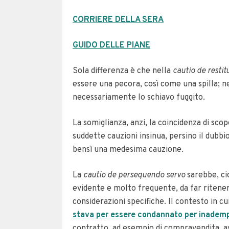
CORRIERE DELLA SERA
GUIDO DELLE PIANE
Sola differenza è che nella
cautio de resti
essere una pecora, così come una spilla; n
necessariamente lo schiavo fuggito.
La somiglianza, anzi, la coincidenza di sco
suddette cauzioni insinua, persino il dubbio
bensì una medesima cauzione.
La
cautio de persequendo servo
sarebbe, ci
evidente e molto frequente, da far ritenere
considerazioni specifiche. Il contesto in c
stava per essere condannato per inadem
contratto, ad esempio di compravendita, a