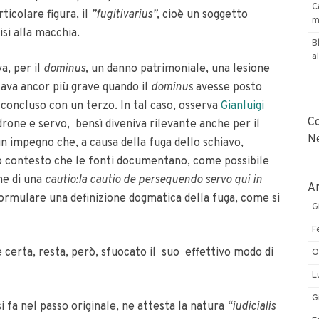
C
ticolare figura, il
”fugitivarius”,
cioè un soggetto
m
isi alla macchia.
B
a
a, per il
dominus,
un danno patrimoniale, una lesione
tava ancor più grave quando il
dominus
avesse posto
 concluso con un terzo.
In tal caso, osserva
Gianluigi
C
drone e servo, bensì diveniva rilevante anche per il
N
n impegno che, a causa della fuga dello schiavo,
to contesto che le fonti documentano, come possibile
ne di una
cautio:la cautio de persequendo servo qui in
Ar
 formulare una definizione dogmatica della fuga, come si
G
F
e certa, resta, però, sfuocato il suo effettivo modo di
O
L
G
si fa nel passo originale, ne attesta la natura
“iudicialis