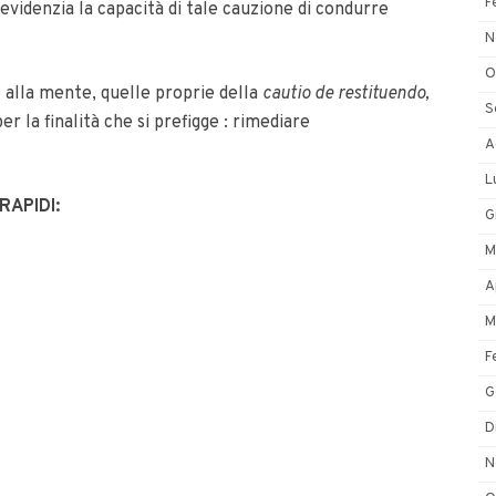
F
 evidenzia la capacità di tale cauzione di condurre
N
O
 alla mente, quelle proprie della
cautio de restituendo,
S
r la finalità che si prefigge : rimediare
A
L
RAPIDI:
G
M
A
M
F
G
D
N