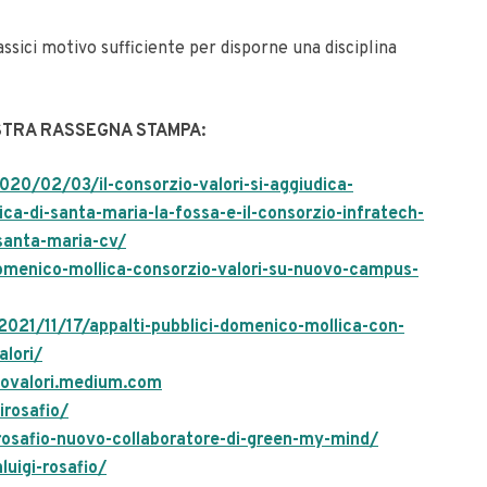
ssici motivo sufficiente per disporne una disciplina
OSTRA RASSEGNA STAMPA:
0/02/03/il-consorzio-valori-si-aggiudica-
ica-di-santa-maria-la-fossa-e-il-consorzio-infratech-
-santa-maria-cv/
omenico-mollica-consorzio-valori-su-nuovo-campus-
/2021/11/17/appalti-pubblici-domenico-mollica-con-
alori/
iovalori.medium.com
irosafio/
-rosafio-nuovo-collaboratore-di-green-my-mind/
uigi-rosafio/