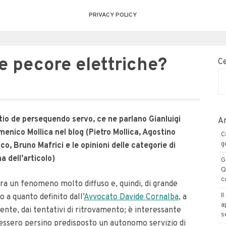
PRIVACY POLICY
e pecore elettriche?
C
cautio de persequendo servo, ce ne parlano Gianluigi
Ar
enico Mollica nel blog (Pietro Mollica, Agostino
C
g
, Bruno Mafrici e le opinioni delle categorie di
a dell’articolo)
G
Q
c
ra un fenomeno molto diffuso e, quindi, di grande
I
 a quanto definito dall’
Avvocato Davide Cornalba
, a
a
ente, dai tentativi di ritrovamento; è interessante
s
avessero persino predisposto un autonomo servizio di