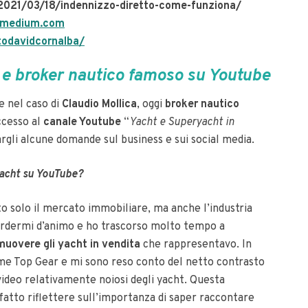
/2021/03/18/indennizzo-diretto-come-funziona/
a.medium.com
todavidcornalba/
r e broker nautico famoso su Youtube
e nel caso di
Claudio Mollica
, oggi
broker nautico
ccesso al
canale Youtube
“
Yacht e Superyacht in
argli alcune domande sul business e sui social media.
 yacht su YouTube?
ito solo il mercato immobiliare, ma anche l’industria
perdermi d’animo e ho trascorso molto tempo a
muovere gli yacht in vendita
che rappresentavo. In
me Top Gear e mi sono reso conto del netto contrasto
 video relativamente noiosi degli yacht. Questa
fatto riflettere sull’importanza di saper raccontare