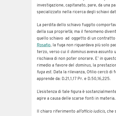
investigazione, capitanato, pare, da una par
specializzato nella ricerca degli schiavi dat
La perdita dello schiavo fuggito comportav
della sua proprietà; ma il fenomeno diven
quello schiavo ad oggetto di un contratto
Rosafio
, la fuga non riguardava più solo pa
terzo, verso cui il
dominus
aveva assunto u
rischiava di non poter onorare.
E’ in ques
rimedio a favore del
dominus,
la prestazio
fuga est.
Data la rilevanza, Ofilio cercò di
apprende da: D.21,1,17 Pr. e D.50,16,225.
L’esistenza di tale figura è sostanzialment
agire a causa delle scarse fonti in materia.
Il chiaro riferimento
all’officio iudicis
, che 