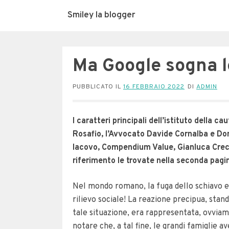
Smiley la blogger
Ma Google sogna l
PUBBLICATO IL
16 FEBBRAIO 2022
DI
ADMIN
I caratteri principali dell’istituto della 
Rosafio, l’Avvocato Davide Cornalba e Dom
Iacovo, Compendium Value, Gianluca Crecco
riferimento le trovate nella seconda pagin
Nel mondo romano, la fuga dello schiavo e
rilievo sociale!
La reazione precipua, stando
tale situazione, era rappresentata, ovviam
notare che, a tal fine, le grandi famiglie 