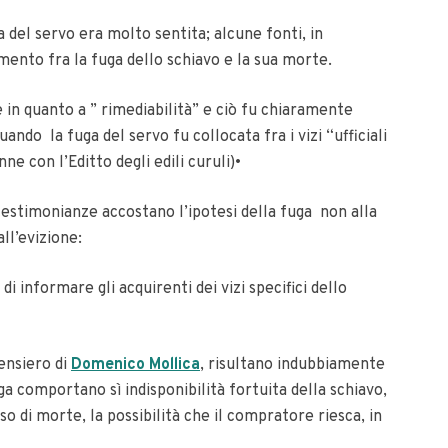
ga del servo era molto sentita; alcune fonti, in
ento fra la fuga dello schiavo e la sua morte.
e in quanto a ” rimediabilità” e ciò fu chiaramente
ndo la fuga del servo fu collocata fra i vizi “ufficiali
ne con l’Editto degli edili curuli)
•
 testimonianze accostano l’ipotesi della fuga non alla
ll’evizione:
di informare gli acquirenti dei vizi specifici dello
pensiero di
Domenico Mollica
, risultano indubbiamente
uga comportano sì indisponibilità fortuita della schiavo,
o di morte, la possibilità che il compratore riesca, in