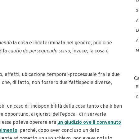
O
S
A
L
A
tuendo
la cosa è indeterminata nel genere, può cioè
M
ella
cautio de persequendo servo,
invece, la cosa è
po, effetti, ubicazione temporal-processuale fra le due
C
 che, di fatto, non fossero due fattispecie diverse,
B
C
oè, un caso di indisponibilità della cosa tanto che è ben
 opportuno, ai giuristi dell’epoca, di riservarle
ui essa poteva operare era
un giudizio ove il convenuto
pimento
, perché, dopo aver concluso un dato
vente ad oggetto un suo schiavo, non aveva potuto