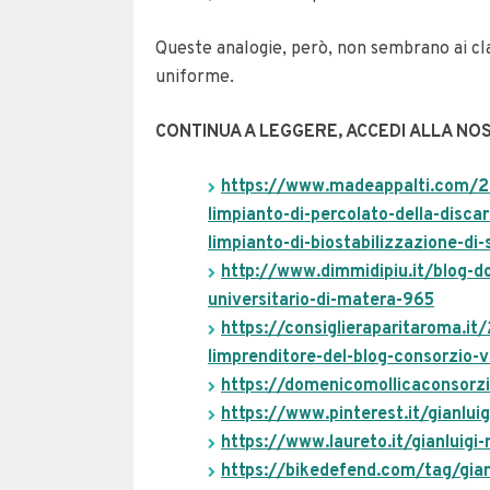
Queste analogie, però, non sembrano ai cla
uniforme.
CONTINUA A LEGGERE, ACCEDI ALLA N
https://www.madeappalti.com/202
limpianto-di-percolato-della-discar
limpianto-di-biostabilizzazione-di
http://www.dimmidipiu.it/blog-d
universitario-di-matera-965
https://consiglieraparitaroma.it
limprenditore-del-blog-consorzio-v
https://domenicomollicaconsorz
https://www.pinterest.it/gianluig
https://www.laureto.it/gianluigi
https://bikedefend.com/tag/gianl