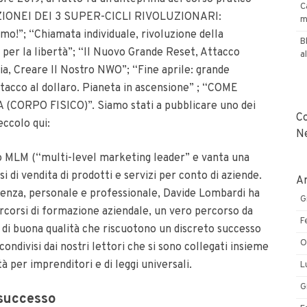
C
NEI DEI 3 SUPER-CICLI RIVOLUZIONARI:
m
o!”; “Chiamata individuale, rivoluzione della
B
ia per la libertà”; “Il Nuovo Grande Reset, Attacco
a
ria, Creare Il Nostro NWO”; “Fine aprile: grande
tacco al dollaro. Pianeta in ascensione” ; “COME
ORPO FISICO)”. Siamo stati a pubblicare uno dei
C
eccolo qui:
N
o MLM (“multi-level marketing leader” e vanta una
 di vendita di prodotti e servizi per conto di aziende.
Ar
rienza, personale e professionale, Davide Lombardi ha
G
ercorsi di formazione aziendale, un vero percorso da
F
i di buona qualità che riscuotono un discreto successo
O
ondivisi dai nostri lettori che si sono collegati insieme
à per imprenditori e di leggi universali.
L
G
 successo