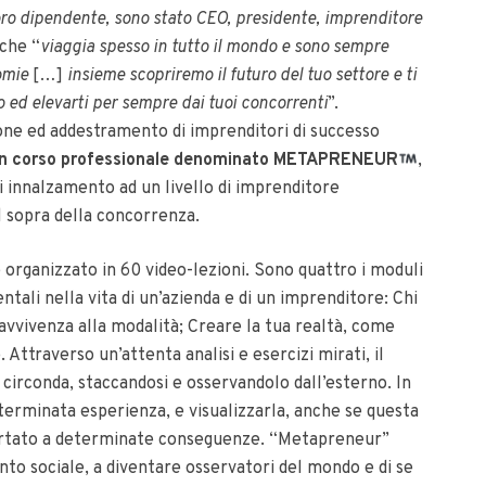
voro dipendente, sono stato CEO, presidente, imprenditore
 che “
viaggia spesso in tutto il mondo e sono sempre
omie
[…]
insieme scopriremo il futuro del tuo settore e ti
 ed elevarti per sempre dai tuoi concorrenti
”.
one ed addestramento di imprenditori di successo
 un corso professionale denominato METAPRENEUR
,
i innalzamento ad un livello di imprenditore
l sopra della concorrenza.
organizzato in 60 video-lezioni. Sono quattro i moduli
tali nella vita di un’azienda e di un imprenditore: Chi
avvivenza alla modalità; Creare la tua realtà, come
Attraverso un’attenta analisi e esercizi mirati, il
 circonda, staccandosi e osservandolo dall’esterno. In
erminata esperienza, e visualizzarla, anche se questa
ortato a determinate conseguenze. “Metapreneur”
nto sociale, a diventare osservatori del mondo e di se