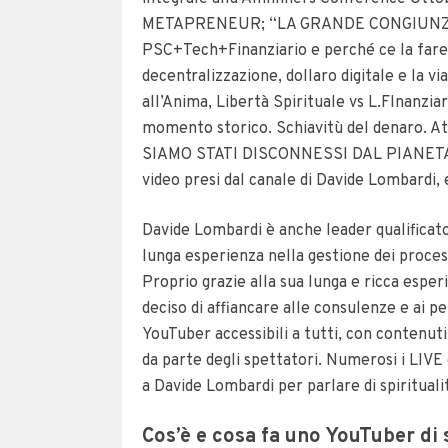
METAPRENEUR; “LA GRANDE CONGIUNZIO
PSC+Tech+Finanziario e perché ce la farem
decentralizzazione, dollaro digitale e la v
all’Anima, Libertà Spirituale vs L.FInanzia
momento storico. Schiavitù del denaro. At
SIAMO STATI DISCONNESSI DAL PIANETA (C
video presi dal canale di Davide Lombardi, 
Davide Lombardi è anche leader qualificat
lunga esperienza nella gestione dei processi
Proprio grazie alla sua lunga e ricca espe
deciso di affiancare alle consulenze e ai p
YouTuber accessibili a tutti, con contenut
da parte degli spettatori. Numerosi i LIVE c
a Davide Lombardi per parlare di spiritualit
Cos’è e cosa fa uno YouTuber di