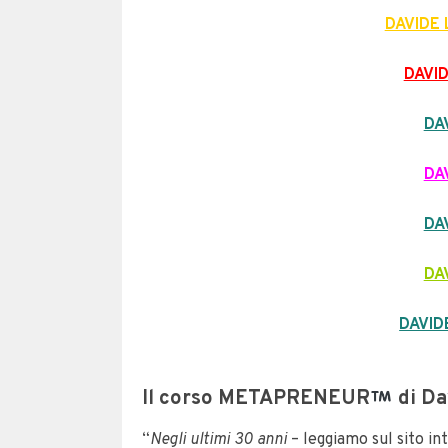
DAVIDE
DAVI
DA
DA
DA
DA
DAVID
Il corso
METAPRENEUR
di Da
“
Negli ultimi 30 anni
– leggiamo sul sito i