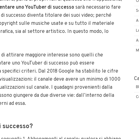
O
ventare uno YouTuber di successo
sarà necessario fare
S
 di successo diventa titolare dei suoi video; perché
A
opyright sulle musiche usate e su tutto il materiale
L
grafica, sia al settore artistico. In questo modo, lo
A
M
do di attirare maggiore interesse sono quelli che
ventare uno YouTuber di successo può essere
pecifici criteri. Dal 2018 Google ha stabilito le cifre
C
isualizzazioni: il canale deve avere un minimo di 1000
alizzazioni sul canale. I guadagni provenienti dalla
B
ssono giungere da due diverse vie: dall’interno della
C
rni ad essa.
i successo?