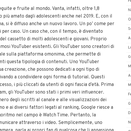
F
uite e fruite al mondo. Vanta, infatti, oltre 1,8
N
hio più amato dagli adolescenti anche nel 2019. E, con il
O
a, si è diffuso anche un nuovo lavoro. Un po’ come per
S
i per caso. Un caso che, con il tempo, è diventato
A
del cassetto di molti adolescenti e giovani. Proprio
famosi YouTuber esistenti. Gli YouTuber sono creatori di
L
nale sulla piattaforma omonima, che permette di
G
enti questa tipologia di contenuti. Uno YouTuber
M
ua creazione, che possono dedicati a ogni tipo di
A
ivando a condividere ogni forma di tutorial. Questi
esso, i più cliccati da utenti di ogni fascia d’età. Prima
M
am, gli YouTuber sono stati i primi veri influencer.
F
ero degli iscritti al canale e alle visualizzazioni dei
G
o e ai diversi fattori legati al ranking, Google riesce a
D
 algoritmo nel campo è Watch Time. Pertanto, la
comunicare attraverso i video. Semplicemente, uno
N
mera, parla ai propri fan di qualcosa che li appassiona,