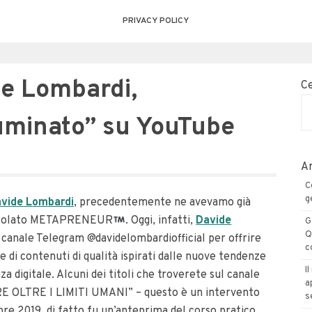
PRIVACY POLICY
de Lombardi,
C
luminato” su YouTube
Ar
C
g
vide Lombardi
, precedentemente ne avevamo già
intitolato METAPRENEUR
. Oggi, infatti,
Davide
G
Q
 canale Telegram @davidelombardiofficial per offrire
c
ie di contenuti di qualità ispirati dalle nuove tendenze
I
za digitale. Alcuni dei titoli che troverete sul canale
a
E OLTRE I LIMITI UMANI” – questo è un intervento
s
re 2019, di fatto fu un’anteprima del corso pratico