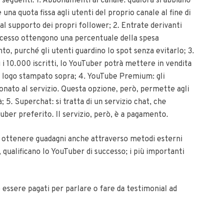
i seguenti: 1. Abbonamenti al canale: qualora si abbiano
e una quota fissa agli utenti del proprio canale al fine di
l supporto dei propri follower; 2. Entrate derivanti
uccesso ottengono una percentuale della spesa
ento, purché gli utenti guardino lo spot senza evitarlo; 3.
 i 10.000 iscritti, lo YouTuber potrà mettere in vendita
io logo stampato sopra; 4. YouTube Premium: gli
nato al servizio. Questa opzione, però, permette agli
; 5. Superchat: si tratta di un servizio chat, che
uber preferito. Il servizio, però, è a pagamento.
 ottenere guadagni anche attraverso metodi esterni
, qualificano lo YouTuber di successo; i più importanti
o essere pagati per parlare o fare da testimonial ad