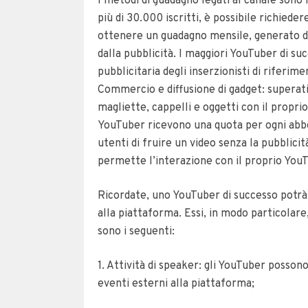
I metodi di guadagno legati al canale sono 
più di 30.000 iscritti, è possibile richieder
ottenere un guadagno mensile, generato da
dalla pubblicità. I maggiori YouTuber di s
pubblicitaria degli inserzionisti di riferim
Commercio e diffusione di gadget: superati
magliette, cappelli e oggetti con il propr
YouTuber ricevono una quota per ogni abbo
utenti di fruire un video senza la pubblicità
permette l’interazione con il proprio YouT
Ricordate, uno YouTuber di successo potrà
alla piattaforma. Essi, in modo particolare
sono i seguenti:
1. Attività di speaker: gli YouTuber posson
eventi esterni alla piattaforma;