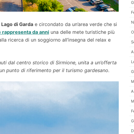
G
F
N
 Lago di Garda
e circondato da un’area verde che si
ge rappresenta da anni
una delle mete turistiche più
O
lla ricerca di un soggiorno all’insegna del relax e
S
A
L
uti dal centro storico di Sirmione, unita a un’offerta
 un punto di riferimento per il turismo gardesano.
G
M
A
M
F
G
D