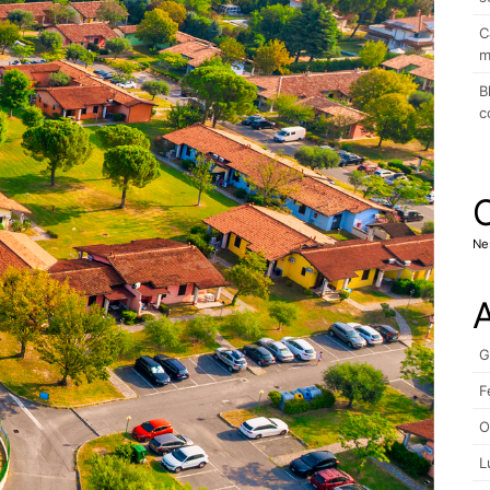
C
m
B
c
Ne
A
G
F
O
L