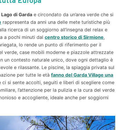
 tutta Europa
 Lago di Garda
e circondato da un’area verde che si
e
rappresenta da anni una delle mete turistiche più
lla ricerca di un soggiorno all’insegna del relax e
ta a pochi minuti dal
centro storico di Sirmione
,
riegata, lo rende un punto di riferimento per il
l verde, case mobili moderne e piazzole attrezzate
n un contesto naturale unico, dove ogni dettaglio è
vole e rilassante. Le piscine, la spiaggia privata sul
imazione per tutte le età
fanno del Garda Village una
 ci si sente accolti, seguiti e liberi di scegliere come
iliare, l’attenzione per la pulizia e la cura del verde
onioso e accogliente, ideale anche per soggiorni