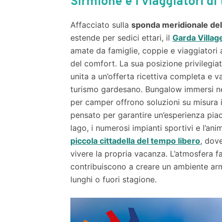
Sirmione e i viaggiatori di
Affacciato sulla
sponda meridionale del
estende per sedici ettari, il
Garda Villag
amate da famiglie, coppie e viaggiatori a
del comfort. La sua posizione privilegia
unita a un’offerta ricettiva completa e va
turismo gardesano. Bungalow immersi ne
per camper offrono soluzioni su misura i
pensato per garantire un’esperienza piace
lago, i numerosi impianti sportivi e l’an
piccola cittadella del tempo libero
, dove
vivere la propria vacanza. L’atmosfera fam
contribuiscono a creare un ambiente arm
lunghi o fuori stagione.