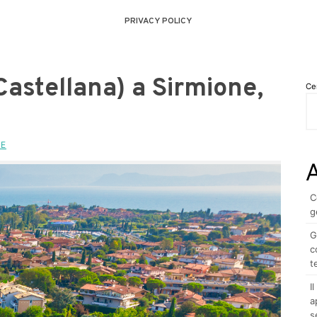
PRIVACY POLICY
Castellana) a Sirmione,
Ce
NE
A
C
g
G
c
t
I
a
s