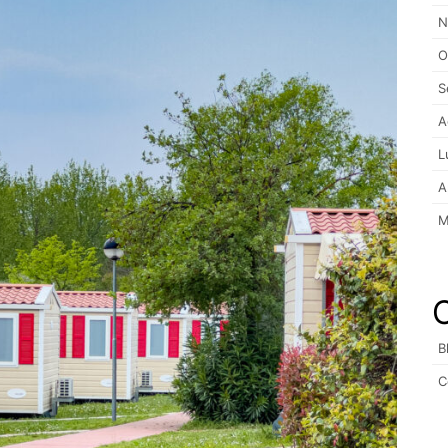
N
O
S
A
L
A
M
B
C