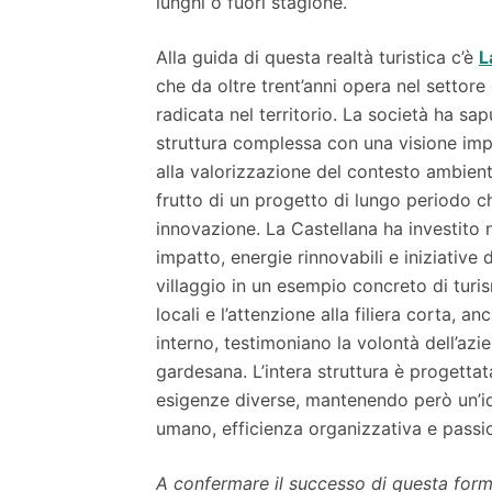
lunghi o fuori stagione.
Alla guida di questa realtà turistica c’è
L
che da oltre trent’anni opera nel settor
radicata nel territorio. La società ha s
struttura complessa con una visione impren
alla valorizzazione del contesto ambienta
frutto di un progetto di lungo periodo che
innovazione. La Castellana ha investito 
impatto, energie rinnovabili e iniziative
villaggio in un esempio concreto di turi
locali e l’attenzione alla filiera corta, 
interno, testimoniano la volontà dell’azie
gardesana. L’intera struttura è progetta
esigenze diverse, mantenendo però un’iden
umano, efficienza organizzativa e passion
A confermare il successo di questa formu